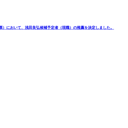
19日投開票）において、浅田良弘候補予定者（現職）の推薦を決定しました。