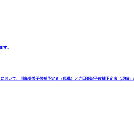
します。
9日投開票）において、川島美希子候補予定者（現職）と寺田亜記子候補予定者（現職