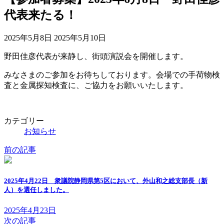
代表来たる！
最
2025年5月8日
2025年5月10日
終
野田佳彦代表が来静し、街頭演説会を開催します。
更
新
みなさまのご参加をお待ちしております。会場での手荷物検
日
査と金属探知検査に、ご協力をお願いいたします。
時
:
カテゴリー
お知らせ
前の記事
2025年4月22日 衆議院静岡県第5区において、外山和之総支部長（新
人）を選任しました。
2025年4月23日
次の記事