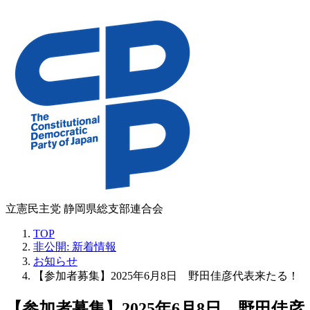
コ
ナ
ン
ビ
テ
ゲ
ン
ー
ツ
シ
へ
ョ
ス
ン
キ
に
ッ
移
プ
動
立憲民主党 静岡県総支部連合会
TOP
非公開: 新着情報
お知らせ
【参加者募集】2025年6月8日 野田佳彦代表来たる！
【参加者募集】2025年6月8日 野田佳彦